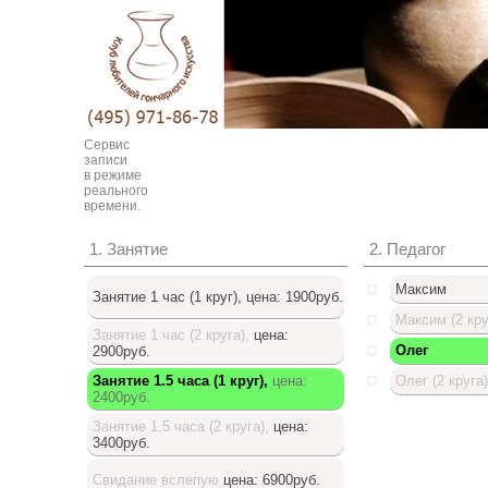
Сервис
записи
в режиме
реального
времени.
1. Занятие
2. Педагог
Максим
Занятие 1 час (1 круг),
цена: 1900руб.
Максим (2 кру
Занятие 1 час (2 круга),
цена:
Олег
2900руб.
Занятие 1.5 часа (1 круг),
цена:
Олег (2 круга)
2400руб.
Доступный список
Занятие 1,5 часа (2 круга),
цена:
3400руб.
Свидание вслепую
цена: 6900руб.