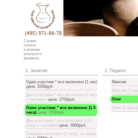
Сервис
записи
в режиме
реального
времени.
1. Занятие
2. Педагог
Один участник * все включено (1 час)
Максим
цена: 3200руб.
Максим (2 кру
Два участника * все включено (1 час)
Олег
с человека
цена: 2750руб.
Один участник * все включено (1.5
Олег (2 круга)
часа)
цена: 3700руб.
Доступный список
Два участника * все включено (1.5
часа) с человека
цена: 3000руб.
Свидание вслепую (2 часа), за двоих