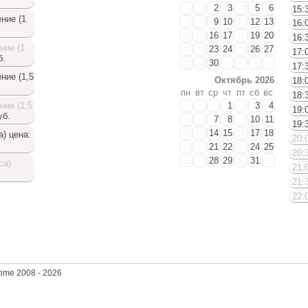
1
2
3
4
5
6
15:3
ние (1
7
8
9
10
11
12
13
16:0
14
15
16
17
18
19
20
16:3
ние (1
21
22
23
24
25
26
27
17:0
б.
28
29
30
17:3
ние (1,5
Октябрь 2026
18:0
пн
вт
ср
чт
пт
сб
вс
18:3
ние (1,5
1
2
3
4
19:0
уб.
5
6
7
8
9
10
11
19:3
12
13
14
15
16
17
18
а)
цена:
20:0
19
20
21
22
23
24
25
20:3
26
27
28
29
30
31
са)
21:0
Доступные даты
21:3
22:0
Дост
вре
time 2008 - 2026