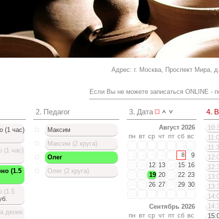
Адрес: г. Москва, Проспект Мира, д. 
Если Вы не можете записаться ONLINE - п
2. Педагог
3. Дата
4. 
Август 2026
10:3
 (1 час)
Максим
пн
вт
ср
чт
пт
сб
вс
11:0
Максим (2 круга)
1
2
11:3
 (1 час)
3
4
5
6
7
8
9
Олег
12:0
10
11
12
13
14
15
16
12:3
но (1.5
Олег (2 круга)
17
18
19
20
21
22
23
13:0
24
25
26
27
28
29
30
Доступный список
13:3
 (1.5
31
14:0
уб.
14:3
Сентябрь 2026
за двоих
пн
вт
ср
чт
пт
сб
вс
15:0