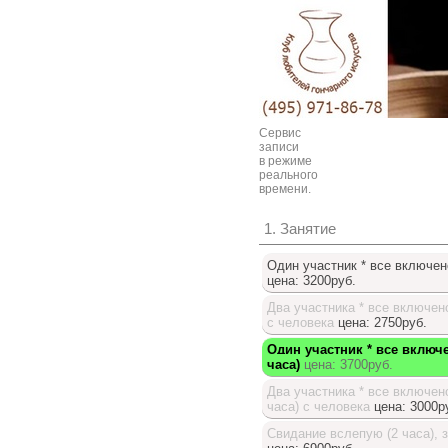
Сервис
записи
в режиме
реального
времени.
1. Занятие
Один участник * все включено
цена: 3200руб.
Два участника * все включено
с человека
цена: 2750руб.
Один участник * все включе
часа)
цена: 3700руб.
Два участника * все включено
часа) с человека
цена: 3000р
Свидание вслепую (2 часа), 