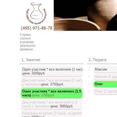
Сервис
записи
в режиме
реального
времени.
1. Занятие
2. Педагог
Один участник * все включено (1 час)
Максим
цена: 3200руб.
Максим (2 кру
Два участника * все включено (1 час)
Олег
с человека
цена: 2750руб.
Один участник * все включено (1.5
Олег (2 круга)
часа)
цена: 3700руб.
Доступный список
Два участника * все включено (1.5
часа) с человека
цена: 3000руб.
Свидание вслепую (2 часа), за двоих