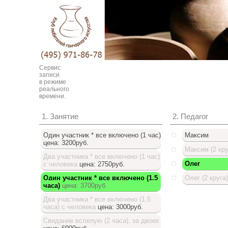
Сервис
записи
в режиме
реального
времени.
1. Занятие
2. Педагог
Один участник * все включено (1 час)
Максим
цена: 3200руб.
Максим (2 кру
Два участника * все включено (1 час)
Олег
с человека
цена: 2750руб.
Один участник * все включено (1.5
Олег (2 круга)
часа)
цена: 3700руб.
Доступный список
Два участника * все включено (1.5
часа) с человека
цена: 3000руб.
Свидание вслепую (2 часа), за двоих