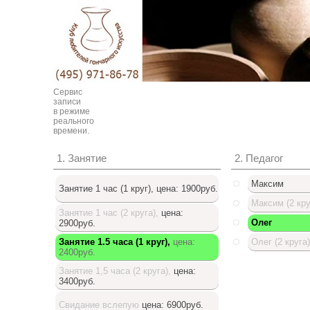
Сервис
записи
в режиме
реального
времени.
1. Занятие
2. Педагог
Максим
Занятие 1 час (1 круг),
цена: 1900руб.
Максим (2 кру
Занятие 1 час (2 круга),
цена:
Олег
2900руб.
Занятие 1.5 часа (1 круг),
цена:
Олег (2 круга)
2400руб.
Доступный список
Занятие 1,5 часа (2 круга),
цена:
3400руб.
Свидание вслепую
цена: 6900руб.