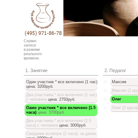
Сервис
записи
в режиме
реального
времени.
1. Занятие
2. Педагог
Один участник * все включено (1 час)
Максим
цена: 3200руб.
Максим (2 кру
Два участника * все включено (1 час)
Олег
с человека
цена: 2750руб.
Один участник * все включено (1.5
Олег (2 круга)
часа)
цена: 3700руб.
Доступный список
Два участника * все включено (1.5
часа) с человека
цена: 3000руб.
Свидание вслепую (2 часа), за двоих