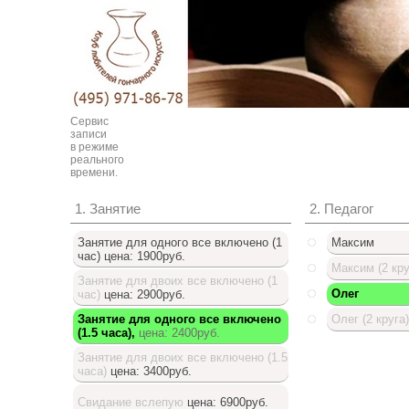
Сервис
записи
в режиме
реального
времени.
1. Занятие
2. Педагог
Занятие для одного все включено (1
Максим
час)
цена: 1900руб.
Максим (2 кру
Занятие для двоих все включено (1
Олег
час)
цена: 2900руб.
Занятие для одного все включено
Олег (2 круга)
(1.5 часа),
цена: 2400руб.
Доступный список
Занятие для двоих все включено (1.5
часа)
цена: 3400руб.
Свидание вслепую
цена: 6900руб.