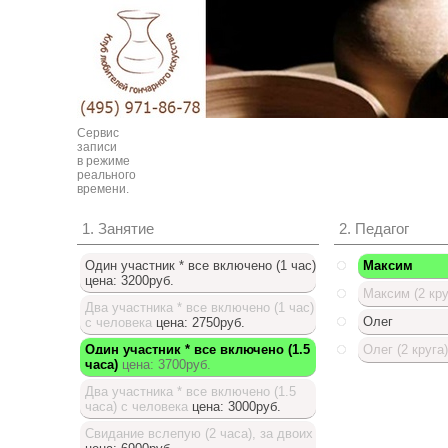
Сервис
записи
в режиме
реального
времени.
1. Занятие
2. Педагог
Один участник * все включено (1 час)
Максим
цена: 3200руб.
Максим (2 кру
Два участника * все включено (1 час)
Олег
с человека
цена: 2750руб.
Один участник * все включено (1.5
Олег (2 круга)
часа)
цена: 3700руб.
Доступный список
Два участника * все включено (1.5
часа) с человека
цена: 3000руб.
Свидание вслепую (2 часа), за двоих