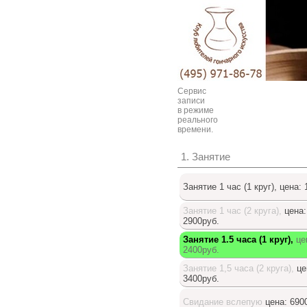
Сервис
записи
в режиме
реального
времени.
1. Занятие
Занятие 1 час (1 круг),
цена: 
Занятие 1 час (2 круга),
цена:
2900руб.
Занятие 1.5 часа (1 круг),
це
2400руб.
Занятие 1,5 часа (2 круга),
це
3400руб.
Свидание вслепую
цена: 690