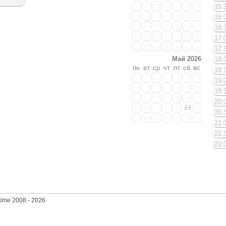
1
2
3
4
5
15:3
6
7
8
9
10
11
12
16:0
13
14
15
16
17
18
19
16:3
20
21
22
23
24
25
26
17:0
27
28
29
30
17:3
Май 2026
18:0
пн
вт
ср
чт
пт
сб
вс
18:3
1
2
3
19:0
4
5
6
7
8
9
10
19:3
11
12
13
14
15
16
17
20:0
18
19
20
21
22
23
24
20:3
25
26
27
28
29
30
31
21:0
Доступные даты
21:3
22:0
Дост
вре
time 2008 - 2026