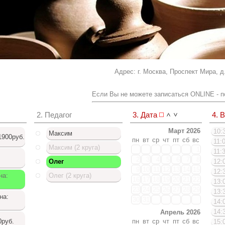
Адрес: г. Москва, Проспект Мира, д. 
Если Вы не можете записаться ONLINE - п
2. Педагог
3. Дата
4. 
Март 2026
10:3
Максим
1900руб.
пн
вт
ср
чт
пт
сб
вс
11:0
Максим (2 круга)
1
11:3
2
3
4
5
6
7
8
Олег
12:0
9
10
11
12
13
14
15
12:3
на:
Олег (2 круга)
16
17
18
19
20
21
22
13:0
23
24
25
26
27
28
29
Доступный список
13:3
на:
30
31
14:0
14:3
Апрель 2026
0руб.
пн
вт
ср
чт
пт
сб
вс
15:0