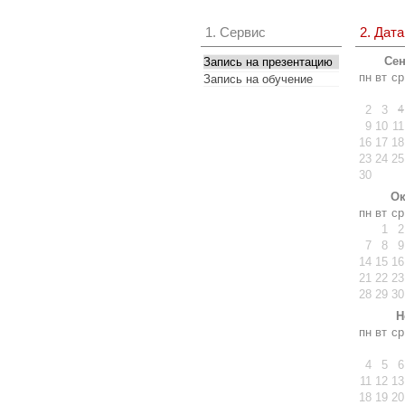
1. Сервис
2. Дата
Сен
Запись на презентацию
пн
вт
ср
Запись на обучение
Доступный список
2
3
4
9
10
11
16
17
18
23
24
25
30
Ок
пн
вт
ср
1
2
7
8
9
14
15
16
21
22
23
28
29
30
Н
пн
вт
ср
4
5
6
11
12
13
18
19
20