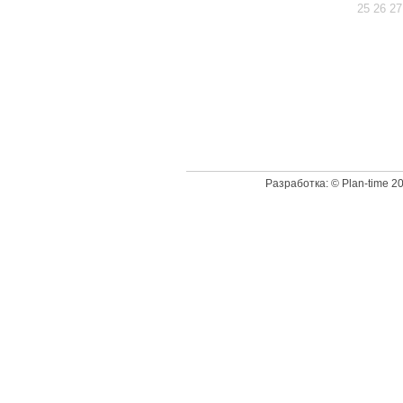
25
26
27
Доступн
Разработка: © Plan-time 2