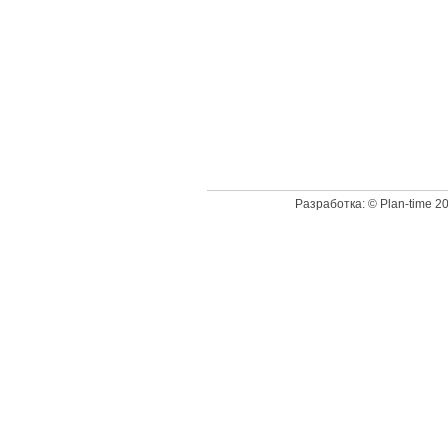
Доступн
Разработка: © Plan-time 2