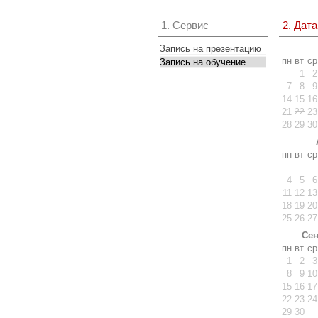
1. Сервис
2. Дата
Запись на презентацию
пн
вт
ср
Запись на обучение
1
2
Доступный список
7
8
9
14
15
16
21
22
23
28
29
30
пн
вт
ср
4
5
6
11
12
13
18
19
20
25
26
27
Сен
пн
вт
ср
1
2
3
8
9
10
15
16
17
22
23
24
29
30